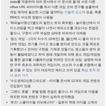
state를 적용하여 여러 문서에서 이 문서로 올 때 서로 다른
offset URL 파라미터를 줘서 다른 게임 오버 문구를 송출하여
게임 제작에 필요한 시간을 절약하는
기술적 요소
가 있음, 특훈
99에도 비슷한 방법이 사용됨
'해피놀이동산'(별도의 발전소 토의 회부됨) - 놀이동산에서 아
이스크림을 먹고 배탈이 나면서 에피소드를 겪는다는 컨셉은
좋으나, 구현이 너무 부실한 상태로 버려져서 삭제됨
'원소 게임' - (각각 지수가 10씩인) 물, 불(선택 시 물의 지수가
10씩 깎임), 전기를 가지고 원소를 분자로 만드는 것을 목표로
기획했으나 전자만 구현됨. 기체로 만들기는 원소들의 분자 운
동이 활발해졌다고 하며 원래 개발자에 의해 원소 게임/게임방
을 통한 결과를 시뮬레이션을 하려던 것으로 보임. 설명에 따르
면 우주 최초의 과학적인 게임이며, 산소와 수소를 조합해서 물
을 만들 수 있는 것이 대표적인 예라고 쓰여 있음.
핵심 로직 문
서 보러 가기
'수도권제2순환고속도로' - 타이틀 문서에 12개의 게임 컨텐츠
진입점이 있음
'그랜드 호텔' - 호텔 탐험 컨셉은 좋으나, 타 게임으로 이동을
제외한 자체 컨텐츠 구현이 심하게 빈약했음
'뮤즈! 스쿨아이돌 러브페스타!' - 일본의 학원 아이돌 소재의