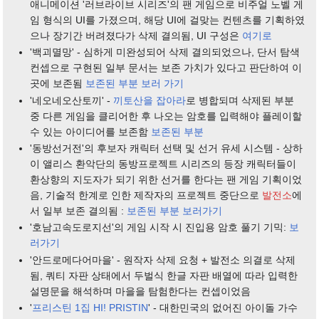
애니메이션 '러브라이브 시리즈'의 팬 게임으로 비주얼 노벨 게
임 형식의 UI를 가졌으며, 해당 UI에 걸맞는 컨텐츠를 기획하였
으나 장기간 버려졌다가 삭제 결의됨, UI 구성은
여기로
'백괴멸망' - 심하게 미완성되어 삭제 결의되었으나, 단서 탐색
컨셉으로 구현된 일부 문서는 보존 가치가 있다고 판단하여 이
곳에 보존됨
보존된 부분 보러 가기
'네오네오산토끼' -
끼토산을 잡아라
로 병합되며 삭제된 부분
중 다른 게임을 클리어한 후 나오는 암호를 입력해야 플레이할
수 있는 아이디어를 보존함
보존된 부분
'동방선거전'의 후보자 캐릭터 선택 및 선거 유세 시스템 - 상하
이 앨리스 환악단의 동방프로젝트 시리즈의 등장 캐릭터들이
환상향의 지도자가 되기 위한 선거를 한다는 팬 게임 기획이었
음, 기술적 한계로 인한 제작자의 프로젝트 중단으로
발전소
에
서 일부 보존 결의됨 :
보존된 부분 보러가기
'호남고속도로지선'의 게임 시작 시 진입용 암호 풀기 기믹:
보
러가기
'안드로메다어마을' - 원작자 삭제 요청 + 발전소 의결로 삭제
됨, 쿼티 자판 상태에서 두벌식 한글 자판 배열에 따라 입력한
설명문을 해석하며 마을을 탐험한다는 컨셉이었음
'
프리스틴 1집 HI! PRISTIN
' - 대한민국의 없어진 아이돌 가수