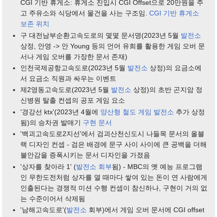
CGI 기반 휴게소: 휴게소 진입시 CGI Offset으로 20만원을 주
고 주유소와 식당에서 물건을 사는 구조임.
CGI 기반 휴게소
보존 위치
구 대전남부순환고속도로의 몇몇 문서명(2023년 5월
발전소
상정, 안영 -> 안 Young 등의 언어 유희를 활용한 게임 오버 문
서나 게임 오버를 가장한 문서 존재)
인천국제공항고속도로(2023년 5월
발전소
상정)의 요금소에
서 요금소 직원과 싸우는 이벤트
제2영동고속도로(2023년 5월
발전소
상정)의 초반 곤지암 정
신병원 탈출 컨셉의 공포 게임 요소
'경강선 ktx'(2023년 4월에
양산형 철도 게임 발전소
추가 상정
됨)의 승차권 발매기
구현 문서
'백괴고속도로2지선'에서 검괴산천신도시 나들목 문서의 올블
랙 디자인 컨셉 - 검은 배경에 문구 사이 사이에 큰 공백을 더해
불안감을 증폭시키는 문서 디자인을 가졌음
'상자를 찾아라 1' (
발전소 회부
됨) - MBC의 옛 예능 프로그램
인 무한도전처럼 상자를 열 때마다 쌓여 있는 돈이 연 사람에게
인출된다는 경쟁적 미션 수행 컨셉이 참신하나, 구현이 거의 없
는 수준이어서 삭제됨
'남해고속도로'(
발전소
회부)에서 게임 오버 문서에 CGI offset