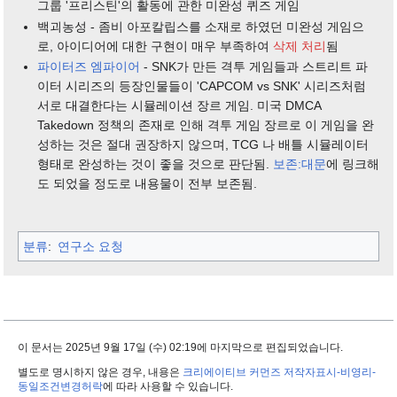
그룹 '프리스틴'의 활동에 관한 미완성 퀴즈 게임
백괴농성 - 좀비 아포칼립스를 소재로 하였던 미완성 게임으
로, 아이디어에 대한 구현이 매우 부족하여
삭제 처리
됨
파이터즈 엠파이어
- SNK가 만든 격투 게임들과 스트리트 파
이터 시리즈의 등장인물들이 'CAPCOM vs SNK' 시리즈처럼
서로 대결한다는 시뮬레이션 장르 게임. 미국 DMCA
Takedown 정책의 존재로 인해 격투 게임 장르로 이 게임을 완
성하는 것은 절대 권장하지 않으며, TCG 나 배틀 시뮬레이터
형태로 완성하는 것이 좋을 것으로 판단됨.
보존:대문
에 링크해
도 되었을 정도로 내용물이 전부 보존됨.
분류
:
연구소 요청
이 문서는 2025년 9월 17일 (수) 02:19에 마지막으로 편집되었습니다.
별도로 명시하지 않은 경우, 내용은
크리에이티브 커먼즈 저작자표시-비영리-
동일조건변경허락
에 따라 사용할 수 있습니다.