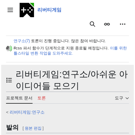
본
문
리버티게임
주 메뉴
으
로
보이기
개인 
검색
이
동
연구소(7)
토론이 진행 중입니다. 많은 참여 바랍니다.
#css 파서 함수가 단계적으로 지원 종료될 예정입니다.
이를 위한
틀스타일 변환 작업을 도와주세요.
리버티게임
:
연구소/아쉬운 아
목차 토글
이디어들 모으기
프로젝트 문서
토론
도구
<
리버티게임:연구소
발의
[
원본 편집
]