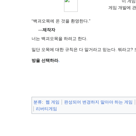
이 게임
게임 개발에 
백괴오목에 온 것을 환영한다.
—
제작자
너는 백괴오목을 하려고 한다.
일단 오목에 대한 규칙은 다 알거라고 믿는다. 뭐라고?
방을 선택하라
.
분류
:
웹 게임
완성되어 변경하지 말아야 하는 게임
리버티게임