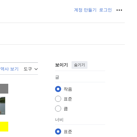
계정 만들기
로그인
개인 도
보이기
숨기기
역사 보기
도구
글
작음
표준
큼
너비
표준