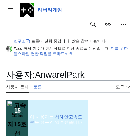
본
문
리버티게임
주 메뉴
으
로
보이기
개인 
검색
이
동
연구소(7)
토론이 진행 중입니다. 많은 참여 바랍니다.
#css 파서 함수가 단계적으로 지원 종료될 예정입니다.
이를 위한
틀스타일 변환 작업을 도와주세요.
사용자
:
AnwarelPark
사용자 문서
토론
도구
15
이 사용자는
서해안고속도
로
를 전구간 일주했습니다.