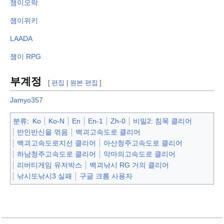
잼이오락
잼이위키
LAADA
잼이 RPG
부계정
[
편집
|
원본 편집
]
Jamyo357
분류
:
Ko
Ko-N
En
En-1
Zh-0
비밀2: 침묵 클리어
반인반신을 꺾음
백괴고속도로 클리어
백괴고속도로지선 클리어
아산청주고속도로 클리어
하남청주고속도로 클리어
악마의고속도로 클리어
리버티게임 유저박스
백괴낚시 RG 거의 클리어
낚시또낚시3 실패
구글 크롬 사용자