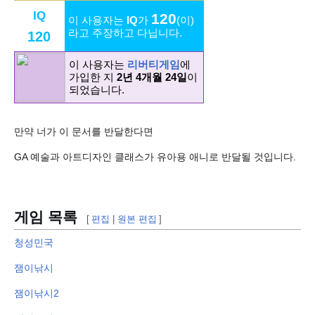
IQ
120
이 사용자는
IQ
가
(이)
라고 주장하고 다닙니다.
120
이 사용자는
리버티게임
에
가입한 지
2년 4개월 24일
이
되었습니다.
만약 너가 이 문서를 반달한다면
GA 예술과 아트디자인 클래스가 유아용 애니로 반달될 것입니다.
게임 목록
[
편집
|
원본 편집
]
청성민국
잼이낚시
잼이낚시2