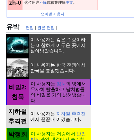
zh
-0
这位用户
不懂
或很难理解
中文
。
언어별 사용자
유박
[
편집
|
원본 편집
]
이 사용자는
깊은 수렁
이라
는 비참하게 어두운 곳에서
살아남았습니다.
이 사용자는
한국 전쟁
에서
한국을 통일했습니다.
이 사용자는
침묵
의 방에서
비밀2:
무사히 탈출하고 납치범들
의 비밀을 거의 밝혀냈습니
침묵
다.
지하철
이 사용자는
지하철 추격전
에서 끝끝내 이겼습니다.
추격전
박정희
이 사용자는 저승에서
반인
반신
과의 대결에서 승리했