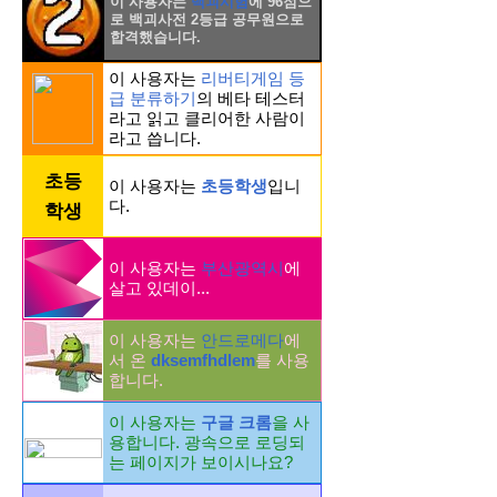
이 사용자는
백괴시험
에 96점으
로 백괴사전 2등급 공무원으로
합격했습니다.
이 사용자는
리버티게임 등
급 분류하기
의 베타 테스터
라고 읽고 클리어한 사람이
라고 씁니다.
초등
이 사용자는
초등학생
입니
다.
학생
이 사용자는
부산광역시
에
살고 있데이...
이 사용자는
안드로메다
에
서 온
dksemfhdlem
를 사용
합니다.
이 사용자는
구글 크롬
을 사
용합니다. 광속으로 로딩되
는 페이지가 보이시나요?