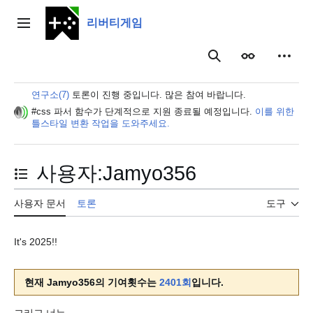
본
문
리버티게임
주 메뉴
으
로
보이기
개인 
검색
이
동
연구소(7)
토론이 진행 중입니다. 많은 참여 바랍니다.
#css 파서 함수가 단계적으로 지원 종료될 예정입니다.
이를 위한
틀스타일 변환 작업을 도와주세요.
사용자
:
Jamyo356
목차 토글
사용자 문서
토론
도구
It's 2025!!
현재 Jamyo356의 기여횟수는
2401회
입니다.
그리고 너는