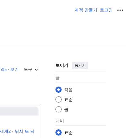
계정 만들기
로그인
개인 도
보이기
숨기기
역사 보기
도구
글
작음
표준
큼
너비
세계2
·
낚시 또 낚
표준