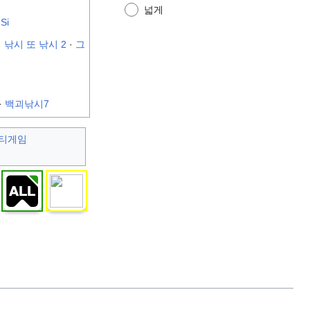
넓게
Si
·
낚시 또 낚시 2
·
그
·
백괴낚시7
티게임