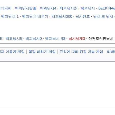
백괴낚씨
·
백괴낚시탈출
·
백괴낚시4
·
백괴낚시2²
·
북괴낚시
·
BaEK NAg
·
백괴낚시-1
·
백괴낚시 배우기
·
백괴낚시300
·
낚시랜드
·
낚시 또 낚시
E
·
백괴낚시5
·
백괴낚시0
·
백괴낚시 R3
·
낚시세계3
·
산천조선인낚시
전체 이용가 게임
함정 피하기 게임
규칙에 따라 편집 가능 게임
리버