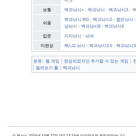
보통
백괴낚시
+
·
백괴낚시
·
백괴낚시3
·
.
백괴낚시 RG
·
백괴낚시2
·
짧은낚시
쉬움
냥낚시
·
백괴낚시8
·
백괴낚시9
입문
이지낚시
·
낚쉬
미완성
백/₂괴 낚시
·
백괴낚시3.5
·
백괴낚시S
분류
:
웹 게임
완성되었지만 추가할 수 있는 게임
둘러보기 틀
백괴낚시
이 문서는 2024년 10월 27일 (일) 13:24에 마지막으로 편집되었습니다.