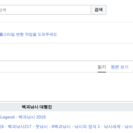
검색
 틀스타일 변환 작업을 도와주세요.
읽기
원본 보기
백괴낚시 대행진
egend
·
백괴낚시 2018
시6
·
백괴낚시217
·
첫낚시
·
8백괴낚시
·
낚시의 정석 1
·
낚시세
계
·
낚시