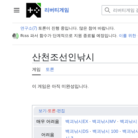
본
문
리버티게임
주 메뉴
으
로
연구소(7)
토론이 진행 중입니다. 많은 참여 바랍니다.
이
동
#css 파서 함수가 단계적으로 지원 종료될 예정입니다.
이를 위한
산천조선인낚시
게임
토론
이 게임은 아직 미완성입니다
.
보기
·
토론
·
편집
매우 어려움
백괴낚시E
X
·
백괴낚시MV
·
백괴낚시 L
백괴낚시DS
·
백괴낚시 100
·
백괴낚
어려움
시 3