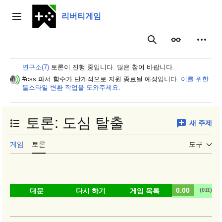
본
문
리버티게임
주 메뉴
으
로
보이기
개인 
검색
이
동
연구소(7)
토론이 진행 중입니다. 많은 참여 바랍니다.
#css 파서 함수가 단계적으로 지원 종료될 예정입니다.
이를 위한
틀스타일 변환 작업을 도와주세요.
토론
:
도심 탈출
새 주제
목차 토글
게임
토론
도구
0.00
대문
다시 하기
게임 목록
(0표)