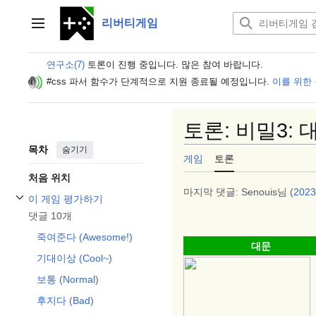
본
문
리버티게임
주 메뉴
으
로
연구소(7)
토론이 진행 중입니다. 많은 참여 바랍니다.
이
동
#css 파서 함수가 단계적으로 지원 종료될 예정입니다.
이를 위한
토론
:
비밀3: 
목차
숨기기
게임
토론
처음 위치
마지막 댓글: Senouis님 (
202
이 게임 평가하기
이 게임 평가하기 하위섹션 토글하기
댓글 10개
죽여준다 (Awesome!)
대문
기대이상 (Cool~)
보통 (Normal)
후지다 (Bad)