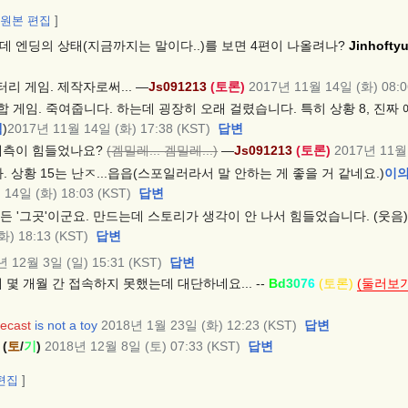
원본 편집
]
데 엔딩의 상태(지금까지는 말이다..)를 보면 4편이 나올려나?
Jinhofty
리 게임. 제작자로써... —
Js091213
(
토론
)
2017년 11월 14일 (화) 08:0
 게임. 죽여줍니다. 하는데 굉장히 오래 걸렸습니다. 특히 상황 8, 진짜 
잼
)
2017년 11월 14일 (화) 17:38 (KST)
답변
예측이 힘들었나요?
(겜밀레... 겜밀레...)
—
Js091213
(
토론
)
2017년 11월 
 상황 15는 난ㅈ...읍읍(스포일러라서 말 안하는 게 좋을 거 같네요.)
이
14일 (화) 18:03 (KST)
답변
 만든 '그곳'이군요. 만드는데 스토리가 생각이 안 나서 힘들었습니다. (웃음)
) 18:13 (KST)
답변
년 12월 3일 (일) 15:31 (KST)
답변
 몇 개월 간 접속하지 못했는데 대단하네요... --
Bd3076
(토론)
(둘러보기
iecast
is not
a toy
2018년 1월 23일 (화) 12:23 (KST)
답변
(
토
/
기
)
2018년 12월 8일 (토) 07:33 (KST)
답변
편집
]