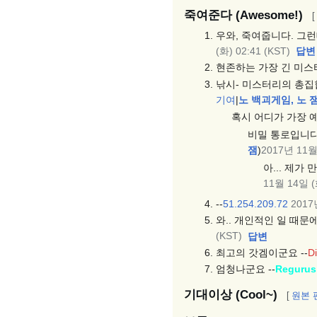
죽여준다 (Awesome!)
[
우와, 죽여줍니다. 그런
(화) 02:41 (KST)
답변
현존하는 가장 긴 미스터
낚시- 미스터리의 총집합
기여
|
노 백괴게임, 노 
혹시 어디가 가장 
비밀 통로입니다.
잼
)
2017년 11월 
아... 제가
11월 14일 (화
--
51.254.209.72
2017
와.. 개인적인 일 때문에
(KST)
답변
최고의 갓겜이군요 --
D
엄청나군요 --
Regurus
기대이상 (Cool~)
[
원본 