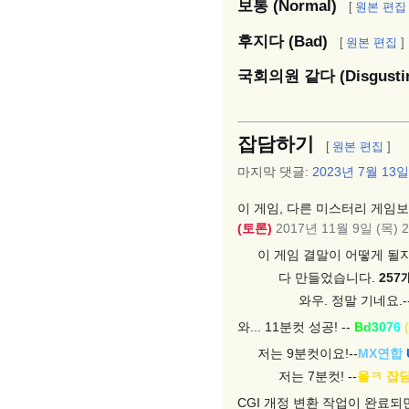
보통 (Normal)
[
원본 편집
후지다 (Bad)
[
원본 편집
]
국회의원 같다 (Disgusti
잡담하기
[
원본 편집
]
마지막 댓글:
2023년 7월 13일
이 게임, 다른 미스터리 게임보
(
토론
)
2017년 11월 9일 (목) 22
이 게임 결말이 어떻게 될지 궁
다 만들었습니다.
257
와우. 정말 기네요.--
와... 11분컷 성공! --
Bd3076
저는 9분컷이요!--
MX연합
저는 7분컷! --
올ㅋ
잡
CGI 개정 변환 작업이 완료되면