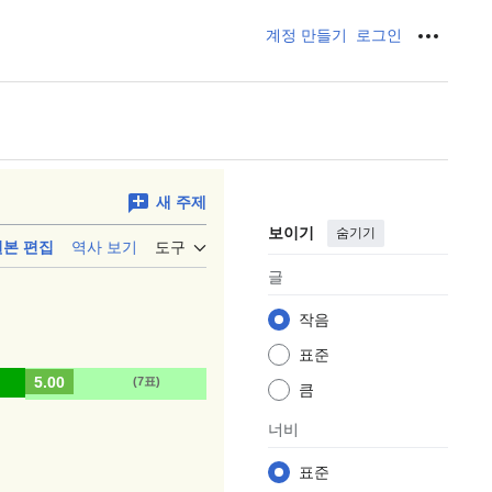
계정 만들기
로그인
개인 도
새 주제
보이기
숨기기
원본 편집
역사 보기
도구
글
작음
표준
5.00
(7표)
큼
너비
표준