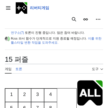
본
문
리버티게임
주 메뉴
으
로
보이기
개인 
검색
이
동
연구소(7)
토론이 진행 중입니다. 많은 참여 바랍니다.
#css 파서 함수가 단계적으로 지원 종료될 예정입니다.
이를 위한
틀스타일 변환 작업을 도와주세요.
15 퍼즐
게임
토론
도구
1
2
3
4
5
6
7
8