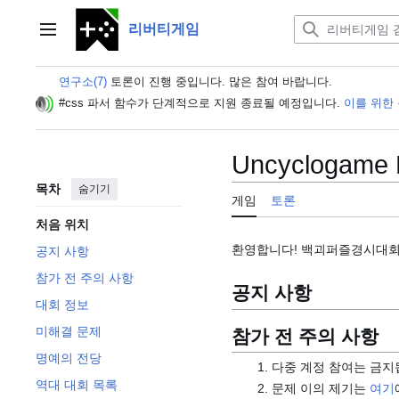
본
문
리버티게임
주 메뉴
으
로
연구소(7)
토론이 진행 중입니다. 많은 참여 바랍니다.
이
동
#css 파서 함수가 단계적으로 지원 종료될 예정입니다.
이를 위한
Uncyclogam
목차
숨기기
게임
토론
처음 위치
환영합니다! 백괴퍼즐경시대회
공지 사항
참가 전 주의 사항
공지 사항
대회 정보
미해결 문제
참가 전 주의 사항
명예의 전당
다중 계정 참여는 금지
역대 대회 목록
문제 이의 제기는
여기