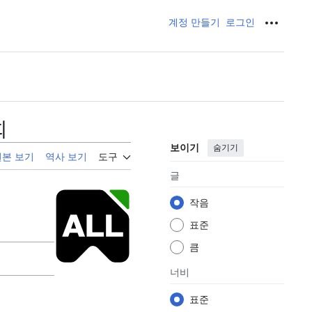
계정 만들기
로그인
개인 도
회
보이기
숨기기
원본 보기
역사 보기
도구
글
작음
표준
큼
너비
표준