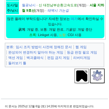
도시/일
월곶낚시
·
신 대전남부순환고속도로
(개정) ·
서울 지하
주/낚시
철 9호선
(개정) ·
태백시 가는길
많은 플레이 부탁드립니다! 자세한 정보는
여기
에서 확인하실 수
있습니다.
굵게
: 개발 중, 보통: 개발 완료,
기울임
: 개발 중단
초록
: Linkget 사용,
노랑
: CGI 사용
분류
:
임시 조치 방법이 사전에 정해진 문서
웹 게임
완성되어 변경하지 말아야 하는 게임
등급 판정 필요 게임
액션 게임
백괴클래식
편집 금지 게임
리버티게임
둘러보기 틀
이 문서는 2025년 12월 6일 (토) 14:20에 마지막으로 편집되었습니다.