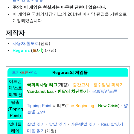
주의: 이 게임은 현실과는 아무런 관련이 없습니다.
이 게임은 국회의사당 리그의 2014년 마지막 편집을 기반으로
개정되었습니다.
제작자
사용자:철도로
(원작)
Regurus
(
토
/
기
)
(개정)
보기
·
토론
·
편집
Regurus의 게임들
어드벤
국회의사당 리그
(개정) ·
중간고사
·
장수말벌 피하기
·
처/스토
Vandalist Era
·
반달러 차단하기
·
국회역전토론
리/액션
탈출
Tipping Point
시리즈(
The Beginning
·
New Crisis
) ·
방
(Tipping
탈출 고성
Point)
멀티플
끝말 잇기
·
앞말 잇기
·
가운뎃말 잇기
·
Real 말잇기
·
레이
마음 읽기
(개정)