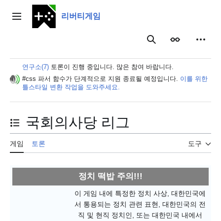
본
문
리버티게임
주 메뉴
으
로
보이기
개인 
검색
이
동
연구소(7)
토론이 진행 중입니다. 많은 참여 바랍니다.
#css 파서 함수가 단계적으로 지원 종료될 예정입니다.
이를 위한
틀스타일 변환 작업을 도와주세요.
국회의사당 리그
목차 토글
게임
토론
도구
정치 떡밥 주의!!!
이 게임 내에 특정한 정치 사상, 대한민국에
서 통용되는 정치 관련 표현, 대한민국의 전
직 및 현직 정치인, 또는 대한민국 내에서