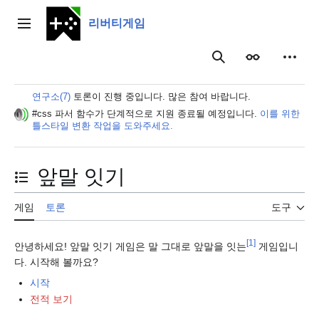
본
문
리버티게임
주 메뉴
으
로
보이기
개인 
검색
이
동
연구소(7)
토론이 진행 중입니다. 많은 참여 바랍니다.
#css 파서 함수가 단계적으로 지원 종료될 예정입니다.
이를 위한
틀스타일 변환 작업을 도와주세요.
앞말 잇기
목차 토글
게임
토론
도구
[
1
]
안녕하세요! 앞말 잇기 게임은 말 그대로 앞말을 잇는
게임입니
다. 시작해 볼까요?
시작
전적 보기