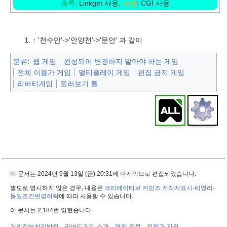
초록
: Linkget 사용,
노랑
: CGI 사용
↑
'천수만'->'안양천'->'문안' 과 같이
분류
:
웹 게임
완성되어 변경하지 말아야 하는 게임
전체 이용가 게임
멀티플레이 게임
편집 금지 게임
리버티게임
둘러보기 틀
이 문서는 2024년 9월 13일 (금) 20:31에 마지막으로 편집되었습니다.
별도로 명시하지 않은 경우, 내용은
크리에이티브 커먼즈 저작자표시-비영리-
동일조건변경허락
에 따라 사용할 수 있습니다.
이 문서는 2,184번 읽혔습니다.
개인정보처리방침
리버티게임 소개
면책 조항
정책과 지침