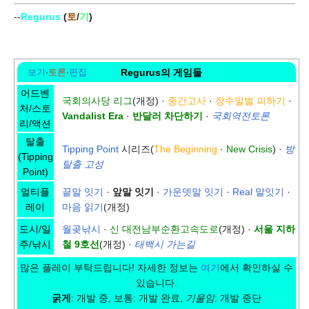
--
Regurus
(
토
/
기
)
보기
·
토론
·
편집
Regurus의 게임들
어드벤
국회의사당 리그
(개정) ·
중간고사
·
장수말벌 피하기
·
처/스토
Vandalist Era
·
반달러 차단하기
·
국회역전토론
리/액션
탈출
Tipping Point
시리즈(
The Beginning
·
New Crisis
) ·
방
(Tipping
탈출 고성
Point)
멀티플
끝말 잇기
·
앞말 잇기
·
가운뎃말 잇기
·
Real 말잇기
·
레이
마음 읽기
(개정)
도시/일
월곶낚시
·
신 대전남부순환고속도로
(개정) ·
서울 지하
주/낚시
철 9호선
(개정) ·
태백시 가는길
많은 플레이 부탁드립니다! 자세한 정보는
여기
에서 확인하실 수
있습니다.
굵게
: 개발 중, 보통: 개발 완료,
기울임
: 개발 중단